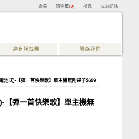
會員
購物車(
0
)
搜尋
成為粉絲
摩肯粉絲團
聯絡我們
池式)-【彈一首快樂歌】單主機無附袋子$699
)-【彈一首快樂歌】單主機無