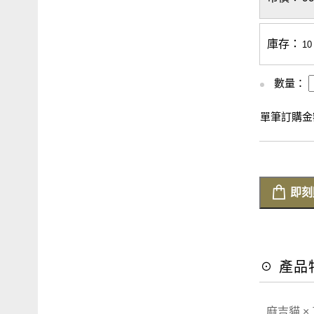
庫存：
10
數量：
單筆訂購金額
即刻
☉ 產品
麻吉貓 ×