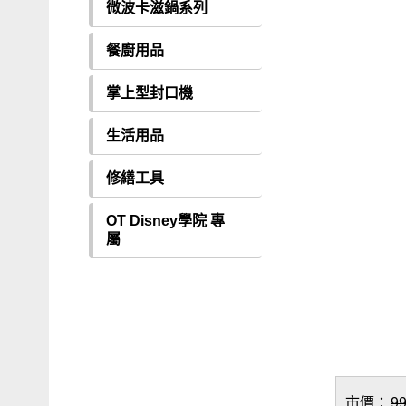
微波卡滋鍋系列
餐廚用品
掌上型封口機
生活用品
修繕工具
OT Disney學院 專
屬
市價：
9