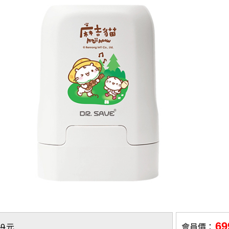
69
99
元
會員價：