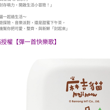
封存萌力，開啟生活小冒險！」
貓一起過生活～
遊探險、音樂派對，還是甜蜜下午茶，
機幫你把可愛、整齊、與新鮮「封起來」
貓授權【彈一首快樂歌】