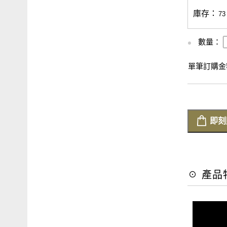
庫存：
73
數量：
單筆訂購金額
即刻
☉ 產品