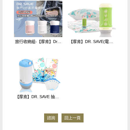
旅行收納組-【摩肯】Dr.Save 3in1 極度快抽充氣機+真空收納袋XS*4/S*4/L*4共12件組 加贈 迷你封口機+ USB小風扇+充抽氣配件包3入/組(總價值$550)送完為止 $2115(下單請備註"顏色")如無備註欲選顏色一律出白色
【摩肯】DR. SAVE(電池款)抽真空機-水果(含2大2小收納壓縮袋)$858
【摩肯】DR. SAVE 抽真空機-旅行收納大禮包(含15件組真空收納壓縮袋)$1250
諮詢
回上一頁