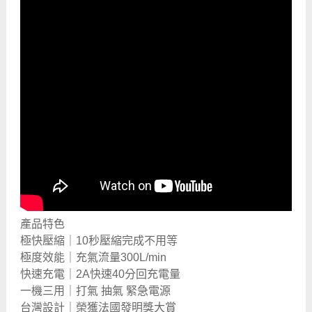
產品特色
極快壓縮｜10秒壓縮完成不用等
極度效能｜充氣流量300L/min
快速充電｜2A快速40分回充電量
一機三用｜打氣 抽氣 緊急電源
台灣設計｜榮獲法國發明獎大賞