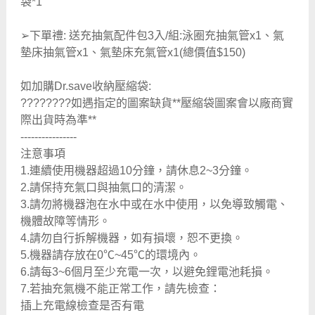
袋*1
➢下單禮: 送充抽氣配件包3入/組:泳圈充抽氣管x1、氣
墊床抽氣管x1、氣墊床充氣管x1(總價值$150)
如加購Dr.save收納壓縮袋:
????????如遇指定的圖案缺貨**壓縮袋圖案會以廠商實
際出貨時為準**
----------------
注意事項
1.連續使用機器超過10分鐘，請休息2~3分鐘。
2.請保持充氣口與抽氣口的清潔。
3.請勿將機器泡在水中或在水中使用，以免導致觸電、
機體故障等情形。
4.請勿自行拆解機器，如有損壞，恕不更換。
5.機器請存放在0℃~45℃的環境內。
6.請每3~6個月至少充電一次，以避免鋰電池耗損。
7.若抽充氣機不能正常工作，請先檢查：
插上充電線檢查是否有電