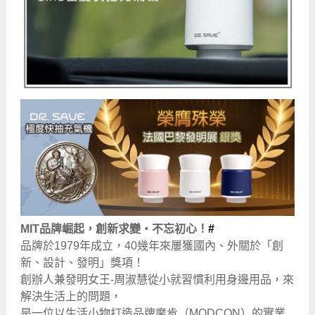
MIT品牌崛起，創新求變・不忘初心！
#
品牌於1979年成立，40幾年來屢獲國內、外關於「創
新、設計、發明」獎項！
創辦人兼發明女王-周淑慧從小就習慣利用身邊用品，來
解決生活上的問題，
是一位以生活小物打造品牌摩肯（MODCON）的實業