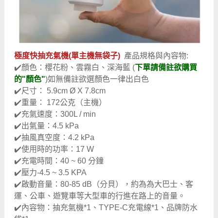
極度快抽充氣機(單主機無袋子)
產品規格與內容物:
✔️顏色：櫻花粉、雲霧白、深海藍 (
下單請備註欲購買
的"顏色"
)如無備註欲選顏色一律出白色
✔️尺寸： 5.9cm Ø X 7.8cm
✔️重量： 172公克（主機）
✔️充氣速度：300L / min
✔️出氣量：4.5 kPa
✔️抽風真空度：4.2 kPa
✔️使用時的功率：17 W
​✔️充電時間：40 ~ 60 分鐘
✔️壓力-4.5 ~ 3.5 KPA
✔️啟動音量：80-85 dB（分貝），約為為大巴士、客
運、公車、遊覽車等大型車的行進在路上的音量。
✔️內容物：抽充氣機*1、TYPE-C充電線*1、品牌防水