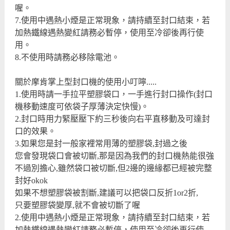
喔。
7.使用中遇熱小煙是正常現象，請持續至封口結束，若
加熱鐵線遇熱變紅請務必暫停，使用至冷卻後再行使
用。
8.不使用時請務必移除電池。
關於摩肯掌上型封口機的使用小叮嚀.....
1.使用時請一手拉平塑膠袋口，一手進行封口操作(封口
機移動速度可依袋子厚薄決定快慢)。
2.封口時用力緊壓壓下約三秒後向右平直移動及可達封
口的效果。
3.如果您是封一般家裡常用薄的塑膠袋,封過之後
您會發現袋口會被切斷,那是因為我們的封口機熱能很強
不過別擔心,雖然袋口被切斷,但2邊的邊緣都已經被完整
封好okok
如果不想塑膠袋被割斷,建議可以把袋口反折1or2折,
只要塑膠袋變厚,就不會被切斷了喔
2.使用中遇熱小煙是正常現象，請持續至封口結束，若
加熱鐵線遇熱變紅請務必暫停，使用至冷卻後再行使