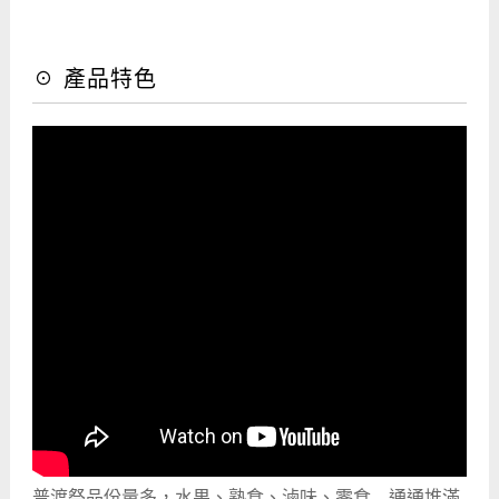
☉ 產品特色
普渡祭品份量多，水果、熟食、滷味、零食…通通堆滿