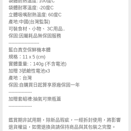
袋體耐熱溫度: 100度C
袋體耐寒溫度: -20度C
立體吸嘴耐熱溫度: 60度C
產地:中國(台灣監製)
可裝食材、小物、 3C用品..
保固:因屬耗品無保固服務
---------------------
藍白真空保鮮機本體
規格：11 x 5 (cm)
實體重量:：140g (不含電池)
加贈 3號鹼性電池x3
產地：台灣
保固:自購買日起算享原廠保固一年
----------------
加贈套組禮:抽氣可樂瓶蓋
----------------
鑑賞期非試用期，除新品瑕疵，一經拆封使用，將影響
退貨權益，如需退換貨請保持商品與其包裝之完整。