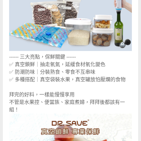
------ 三大亮點，保鮮關鍵 ------
✅ 真空鎖鮮｜抽走氧氣，延緩食材氧化變色
✅ 防潮防味｜分裝熟食、零食不互串味
✅ 多種搭配｜真空袋裝水果，真空罐放怕壓爛的食物
拜完的好料，一樣能慢慢享用
不管是水果控、便當族、家庭煮婦，拜拜後都該有一
組！