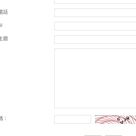
電話
il
主題
碼：