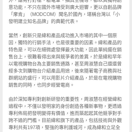
外，還有打釘槍、驗電筆、抽真空機等，都以其獨特創
意功能，不只在國外市場受到廣大迴響，更以自創品牌
「摩肯」（MODCOM）聞名於國內，堪稱台灣以「小
發明建立知名品牌」的典範代表。
當然，創新只是緯和產品成功進入市場的其中一個原
因，獨特的行銷手法，也是很重要的因素。緯和產品的
特色是，可以在細微處發揮最大功能，因此單純擺在銷
售台上，很難看得出來與競爭者的差異，於是緯和早年
以電視購物台為主要銷售通路，甚至周淑慧自己還還曾
經多次到購物台介紹產品用途，後來隨著電子商務與社
群網站的盛行，可以用影片介紹產品，於是在電視購物
銷售的同時，也同步經營電商。
由於深知專利對創新研發的重要性，周淑慧在經營緯和
過程中，不僅以發明家的身份創造各種新事物，更透過
專利佈局把發明變得有價值，進而築起起其他競爭對手
跨不過的門檻。目前緯和旗下的產品，包括技術與外觀
專利共有197項，堅強的專利護城河，成為緯和立足全