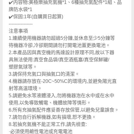
✔️内容物:美極樂抽充氣機*1、6種抽充氣配件*1組、品
牌防水袋*1
✔️保固:1年(自購買日起算)
----------------
注意事項
1.連續使用機器請勿超過5分鐘,並休息至少5分鐘等
待機器冷卻,冷卻期間請勿打開電池蓋更換電池。
2.本產品因與真空機的馬達設計原理不同,故以下器
具無法使用:真空食品袋/真空酒瓶塞/真空保鮮罐/
塑膠氣球等。
3.請保持充氣口與抽氣口的清潔。
4.機器請存放在-20C~50%C的環境内,並避免陽光直
射等高溫環境。
5.請避免水等液體浸入,勿將機器泡在水中或在水中
使用,以免導致觸電、機體故障等情形。
6.所有充抽氣配件應妥善存放保管,以避免兒童誤食。
7.請勿自行拆解機器,如有損壞,恕不更換。
8.若抽充氣機不能正常工作,請先檢查:
·必須使用鹼性電池或充電電池