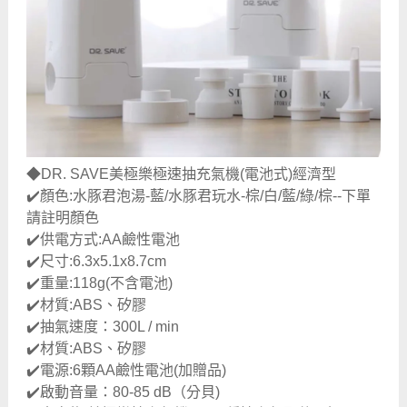
◆DR. SAVE美極樂極速抽充氣機(電池式)經濟型
✔️顏色:水豚君泡湯-藍/水豚君玩水-棕/白/藍/綠/棕--下單
請註明顏色
✔️供電方式:AA鹼性電池
✔️尺寸:6.3x5.1x8.7cm
✔️重量:118g(不含電池)
✔️材質:ABS、矽膠
✔️抽氣速度：300L / min
✔️材質:ABS、矽膠
✔️電源:6顆AA鹼性電池(加贈品)
✔️啟動音量：80-85 dB（分貝)