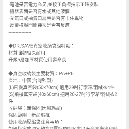
·電池是否電力充足,並按正負極指示正確安裝
·機器表面是否有水或其他液體
·充氣口或抽氣口扇葉是否有卡住異物
·反覆按壓開關幾次是否有反應
----------------
◆DR.SAVE真空收納袋組特點：
材質強韌經久耐用
升級5層加厚材質使用壽命長
----------------
◆真空收納袋主要材質：PA+PE
產地：中國(台灣監製)
(L)飛機真空袋(50x70cm) 適用29吋行李箱/羽絨衣4件
(S)飛機真空袋(40x60cm) 適用20-27吋行李箱/羽絨衣2
件
收納袋：無保固(因屬耗品)
保固範圍：新品瑕疵
使用收納壓縮袋注意事項：
如遇指定的圖案缺貨**壓縮袋圖案會以廠商實際出貨時