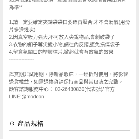
為準**
1.請一定要確定夾鍊袋袋口要確實壓合,才不會漏氣(用滑
片多滑幾次)
2.因真空吸力強大,不可放入尖銳物品,會刺破袋子
3.衣物的釦子等尖銳小物,請往內反摺,避免損傷袋子
4.留意氣閥口的塑膠檔片,掀起就會有放氣的效果
----------------
鑑賞期非試用期，除新品瑕疵，一經拆封使用，將影響
退貨權益，如需退換貨請保持商品與其包裝之完整。
顧客諮詢服務中心： 02-26430830(代表號)/ 官方
LINE:@modcon
☉ 產品規格