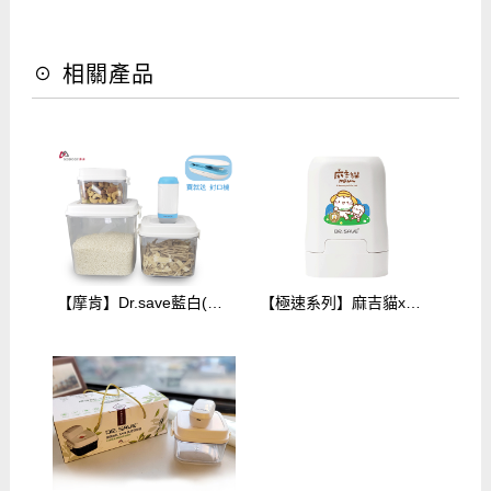
☉ 相關產品
【摩肯】Dr.save藍白(電池款)真空機+真空保鮮罐3入(3.0L+0.5L+1.4L)加贈封口機$1499
【極速系列】麻吉貓x摩肯美極樂抽充氣機(電池式)-【一起去探險】單主機無附袋子$699