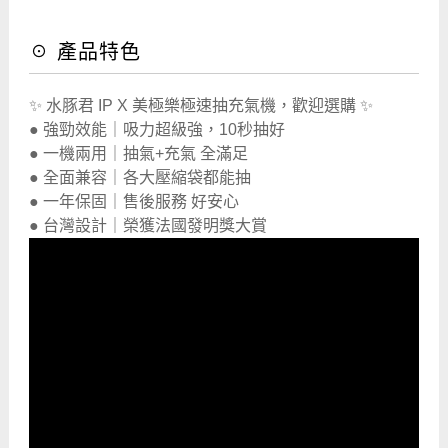
☉ 產品特色
✨ 水豚君 IP X 美極樂極速抽充氣機，歡迎選購 ✨
● 強勁效能｜吸力超級強，10秒抽好
● 一機兩用｜抽氣+充氣 全滿足
● 全面兼容｜各大壓縮袋都能抽
● 一年保固｜售後服務 好安心
● 台灣設計｜榮獲法國發明獎大賞