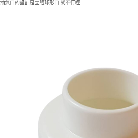
:抽氣口的設計是立體球形口,就不行喔