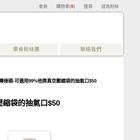
會員
購物車(
0
)
搜尋
成為粉絲
摩肯粉絲團
聯絡我們
接頭-可適用99%他牌真空壓縮袋的抽氣口$50
縮袋的抽氣口$50