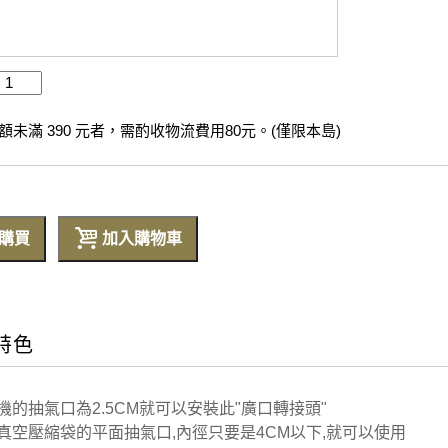
未滿 390 元者，需酌收物流費用80元。(僅限本島)
購買
加入購物車
特色
機的抽氣口為2.5CM就可以安裝此"廣口轉接頭"
真空壓縮袋的平面抽氣口,內徑只要是4CM以下,就可以使用