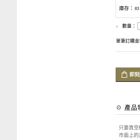
庫存：
83
數量：
單筆訂購金額
即刻
☉ 產品
只要真空
市面上的