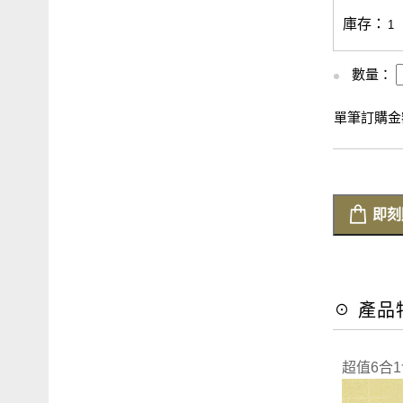
庫存：
1
數量：
單筆訂購金額
即刻
☉ 產品
超值6合