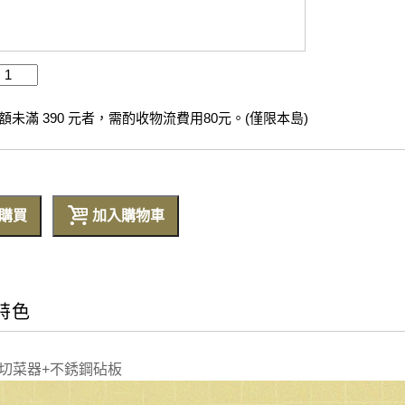
未滿 390 元者，需酌收物流費用80元。(僅限本島)
購買
加入購物車
特色
1切菜器+不銹鋼砧板