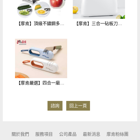
【摩肯】頂級不鏽鋼多功能蔬果削皮刀(有6種功能)$399
【摩肯】三合一砧板刀具消毒機(有效殺菌99.9%安全品質認證)$2180
【摩肯嚴選】四合一磨刀器 刀具鋒利如新 $239
諮詢
回上一頁
關於我們
服務項目
公司產品
最新消息
摩肯粉絲團