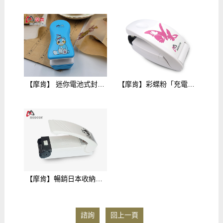
【摩肯】 迷你電池式封口機/泰迪熊藍款-即壓即封！割封兩用 $299
【摩肯】彩蝶粉「充電款」掌上型封口機 $399
【摩肯】暢銷日本收納密封「電池式」迷你封口機-一代白 $259
諮詢
回上一頁