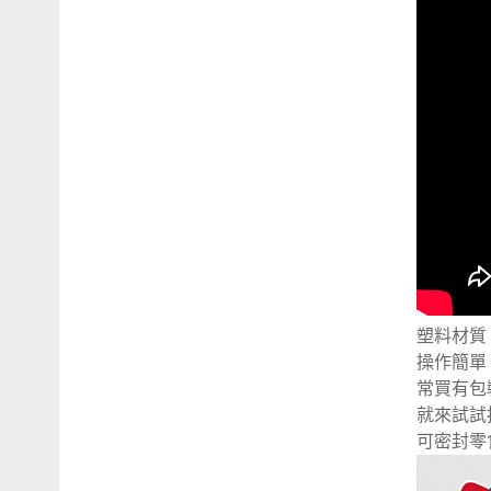
塑料材質
操作簡單
常買有包
就來試試
可密封零