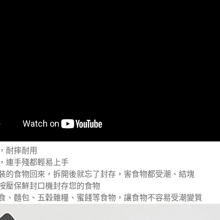
，耐摔耐用
，連手殘都輕易上手
裝的食物回來，拆開後就忘了封存，害食物都受潮、結塊
按壓保鮮封口機封存您的食物
食、麵包、五穀雜糧、蜜餞等食物，讓食物不容易受潮變質