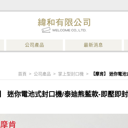
公司產品
最新消息
首頁
>
公司產品
>
掌上型封口機
>
【摩肯】 迷你電池式
】 迷你電池式封口機/泰迪熊藍款-即壓即封！