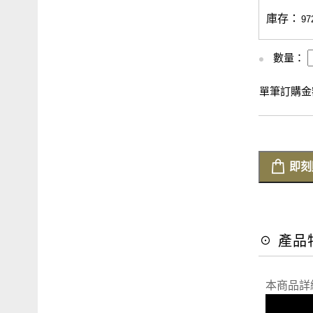
庫存：
97
數量：
單筆訂購金額
即刻
☉ 產品
本商品詳