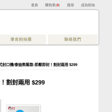
會員
購物車(
0
)
搜尋
成為粉絲
摩肯粉絲團
聯絡我們
封口機/泰迪熊藍款-即壓即封！割封兩用 $299
割封兩用 $299